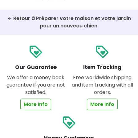
Retour à Préparer votre maison et votre jardin
arrow_back
pour un nouveau chien.
loyalty
loyalty
Our Guarantee
Item Tracking
We offer a money back
Free worldwide shipping
guarantee if you are not
and item tracking with all
satisfied.
orders.
More Info
More Info
loyalty