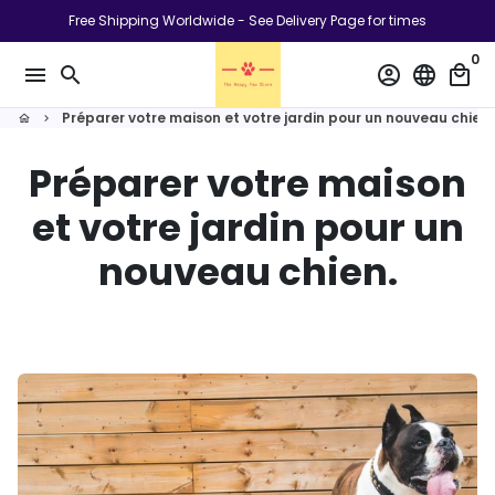
Passer
Free Shipping Worldwide - See Delivery Page for times
au
0
contenu
menu
search
account_circle
language
local_mall
Préparer votre maison et votre jardin pour un nouveau chien.
home
keyboard_arrow_right
Préparer votre maison
et votre jardin pour un
nouveau chien.